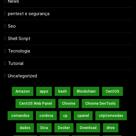
News
pentest e segurança
Seo
Shell Script
Tecnologia
Tutorial
Uncategorized
Amazon
apps
bash
Blockchain
CentOS
CentOS Web Panel
Chrome
Chrome DevTools
comandos
cordova
cp
cpanel
criptomoedas
dados
Dica
Docker
Download
drive