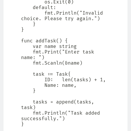
        os.Exit(0)

    default:

        fmt.Println("Invalid 
choice. Please try again.")

    }

}

func addTask() {

    var name string

    fmt.Print("Enter task 
name: ")

    fmt.Scanln(&name)

    task := Task{

        ID:   len(tasks) + 1,

        Name: name,

    }

    tasks = append(tasks, 
task)

    fmt.Println("Task added 
successfully.")

}
