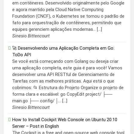
em contêineres. Desenvolvido originalmente pelo Google
e agora mantido pela Cloud Native Computing
Foundation (CNCF), o Kubernetes se tornou o padrão de
fato para orquestração de contêineres, permitindo que
equipes gerenciem aplicações modernas... […]
Sinesio Bittencourt
🚀 Desenvolvendo uma Aplicação Completa em Go:
ToDo API
Se você está começando com Golang ou deseja criar
uma aplicação completa, este guia é para você! Vamos
desenvolver uma API RESTful de Gerenciamento de
Tarefas com as melhores práticas. Aqui está o que
cobrimos: 📂 Estrutura do Projeto Organize o projeto de
forma clara e escalável: go CopyEdit project/ ├──
main.go ├── config/ │... […]
Sinesio Bittencourt
How to Install Cockpit Web Console on Ubuntu 20.10
Server – Post in English
The Cockpit is a free and open-source web console tool