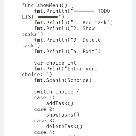
func showMenu() {

    fmt.Println("======= TODO 
LIST =======")

    fmt.Println("1. Add task")

    fmt.Println("2. Show 
tasks")

    fmt.Println("3. Delete 
task")

    fmt.Println("4. Exit")

    var choice int

    fmt.Print("Enter your 
choice: ")

    fmt.Scanln(&choice)

    switch choice {

    case 1:

        addTask()

    case 2:

        showTasks()

    case 3:

        deleteTask()

    case 4:
