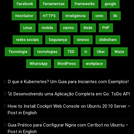
Facebook
ferramentas
frameworks
google
HostGator
HTTPS
Inteligência
ionic
lib
Linux
mobile
nativo
Node
PHP
redes sociais
Segurança
sinesio
slideshare
Tecnologia
tecnologias
TED
ti
Uber
Waze
WhatsApp
WordPress
workplace
O que é Kubernetes? Um Guia para Iniciantes com Exemplos!
🚀 Desenvolvendo uma Aplicação Completa em Go: ToDo API
How to Install Cockpit Web Console on Ubuntu 20.10 Server –
Post in English
Guia Prático para Configurar Nginx com Certbot no Ubuntu –
Post in English