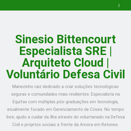
para
que
🚀
Skip
Configurar
é
Desenvolvendo
How
to
Nginx
Kubernetes?
uma
to
Guia
com
Um
Aplicação
Install
Prático
O
content
Certbot
Guia
Completa
Cockpit
para
que
🚀
no
para
em
Web
Configurar
é
Desenvolvendo
How
Ubuntu
Iniciantes
Go:
Console
Nginx
Kubernetes?
uma
to
Guia
–
com
ToDo
on
com
Um
Aplicação
Install
Prático
Sinesio Bittencourt
Post
Exemplos!
API
Ubuntu
Certbot
Guia
Completa
Cockpit
para
in
20.10
no
para
em
Web
Configurar
Especialista SRE |
English
Server
Ubuntu
Iniciantes
Go:
Console
Nginx
–
–
com
ToDo
on
com
Post
Post
Exemplos!
API
Ubuntu
Certbot
Arquiteto Cloud |
in
in
20.10
no
English
English
Server
Ubuntu
Voluntário Defesa Civil
–
–
Post
Post
in
in
English
English
Manezinho raiz dedicado a criar soluções tecnológicas
seguras e comunidades mais resilientes. Especialista na
Equifax com múltiplas pós-graduações em tecnologia,
atualmente focado em Gerenciamento de Crises. No tempo
livre, ajudo a cuidar da Ilha através do voluntariado na Defesa
Civil e projetos sociais a frente da Amora em Ratones.