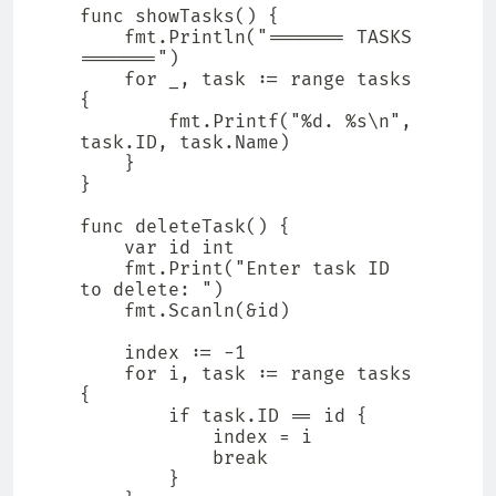
func showTasks() {

    fmt.Println("======= TASKS 
=======")

    for _, task := range tasks 
{

        fmt.Printf("%d. %s\n", 
task.ID, task.Name)

    }

}

func deleteTask() {

    var id int

    fmt.Print("Enter task ID 
to delete: ")

    fmt.Scanln(&id)

    index := -1

    for i, task := range tasks 
{

        if task.ID == id {

            index = i

            break

        }
