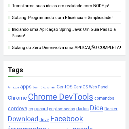
Transforme suas ideias em realidade com NODE.js!
GoLang: Programando com Eficiência e Simplicidade!
Iniciando uma Aplicação Spring Java: Um Guia Passo a
Passo!
Golang do Zero Desenvolva uma APLICAÇÃO COMPLETA!
Tags
apps
CentOS
CentOS Web Panel
Amazon
bash
Blockchain
Chrome DevTools
Chrome
comandos
Dica
cordova
cpanel
dados
cp
criptomoedas
Docker
Facebook
Download
drive