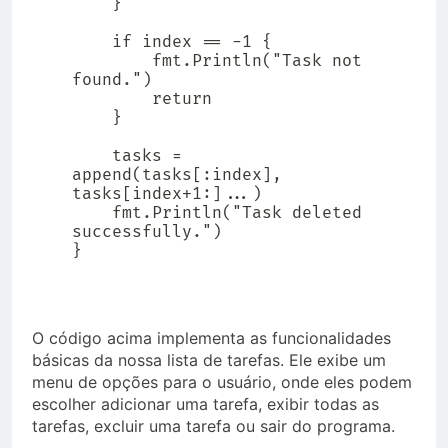
    }

    if index == -1 {

        fmt.Println("Task not 
found.")

        return

    }

    tasks = 
append(tasks[:index], 
tasks[index+1:]...)

    fmt.Println("Task deleted 
successfully.")

}
O código acima implementa as funcionalidades
básicas da nossa lista de tarefas. Ele exibe um
menu de opções para o usuário, onde eles podem
escolher adicionar uma tarefa, exibir todas as
tarefas, excluir uma tarefa ou sair do programa.