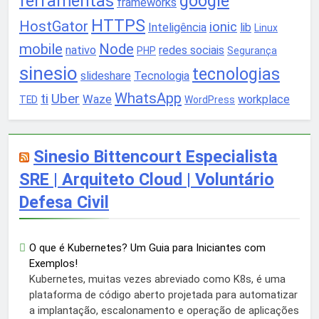
ferramentas
google
frameworks
HTTPS
HostGator
ionic
Inteligência
lib
Linux
mobile
Node
nativo
redes sociais
PHP
Segurança
sinesio
tecnologias
slideshare
Tecnologia
WhatsApp
ti
Uber
Waze
workplace
TED
WordPress
Sinesio Bittencourt Especialista
SRE | Arquiteto Cloud | Voluntário
Defesa Civil
O que é Kubernetes? Um Guia para Iniciantes com
Exemplos!
Kubernetes, muitas vezes abreviado como K8s, é uma
plataforma de código aberto projetada para automatizar
a implantação, escalonamento e operação de aplicações