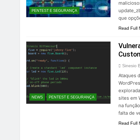
malicioso
update_zb
PENTEST E SEGURANÇA
que opç
Read Full
Vulner
Custom
Sinesio B
Ataques d
WordPres
explorada
sites em 
NEWS
PENTEST E SEGURANÇA
na função
falta de 
Read Full