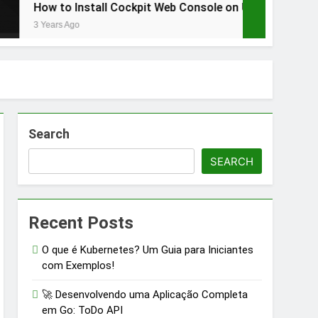
Install Cockpit Web Console on Ubuntu 20.10 Server – Post i
go
Search
SEARCH
Recent Posts
O que é Kubernetes? Um Guia para Iniciantes
com Exemplos!
🚀 Desenvolvendo uma Aplicação Completa
em Go: ToDo API