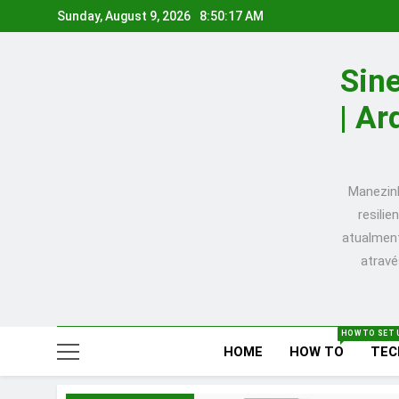
Skip
Sunday, August 9, 2026
8:50:18 AM
to
content
Sine
| Ar
Manezinh
resili
atualment
atravé
HOW TO SET 
HOME
HOW TO
TEC