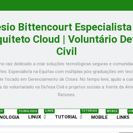
Prático
O
para
que
🚀
Configurar
é
Desenvolvendo
How
Nginx
Kubernetes?
uma
to
Guia
com
Um
Aplicação
Install
Prático
O
sio Bittencourt Especialist
Certbot
Guia
Completa
Cockpit
para
que
🚀
no
para
em
Web
Configurar
é
Desenvolvendo
How
Ubuntu
Iniciantes
Go:
Console
Nginx
Kubernetes?
uma
to
Guia
quiteto Cloud | Voluntário D
–
com
ToDo
on
com
Um
Aplicação
Install
Prático
Post
Exemplos!
API
Ubuntu
Certbot
Guia
Completa
Cockpit
para
Civil
in
20.10
no
para
em
Web
Configurar
English
Server
Ubuntu
Iniciantes
Go:
Console
Nginx
–
–
com
ToDo
on
com
Post
Post
Exemplos!
API
Ubuntu
Certbot
o raiz dedicado a criar soluções tecnológicas seguras e comunid
in
in
20.10
no
entes. Especialista na Equifax com múltiplas pós-graduações em tecn
English
English
Server
Ubuntu
–
–
e focado em Gerenciamento de Crises. No tempo livre, ajudo a cuid
Post
Post
in
in
s do voluntariado na Defesa Civil e projetos sociais a frente da A
English
English
Ratones.
LINUX
TUTORIAIS
UP
TECNOLOGIA
MOBILE
LI
LINUX
TUTORIAL
NOLOGIA
MOBILE
LINKS