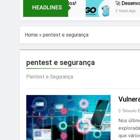
antes com Exemplos!
🚀 Desenvolvendo uma A
HEADLINES
2 Years Ago
Home
»
pentest e segurança
pentest e segurança
Pentest e Segurança
Vulnera
Sinesio B
Nos últim
explorada
que vário