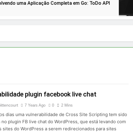
plicação Completa em Go: ToDo API
How to 
3 Years A
bilidade plugin facebook live chat
ittencourt
7 Years Ago
0
2 Mins
os dias uma vulnerabilidade de Cross Site Scripting tem sido
 no plugin FB live chat do WordPress, que está levando com
s sites do WordPress a serem redirecionados para sites