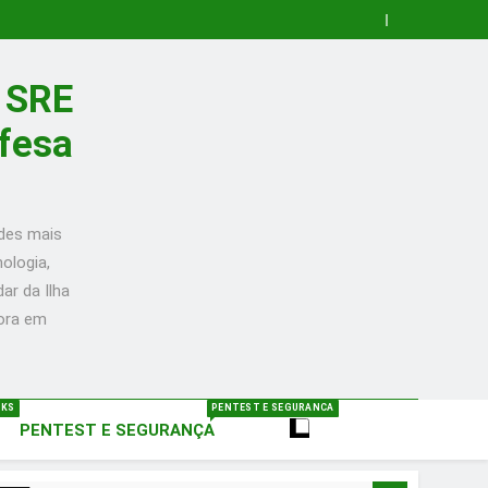
a SRE
efesa
ades mais
ologia,
ar da Ilha
mora em
NKS
PENTEST E SEGURANCA
PENTEST E SEGURANÇA