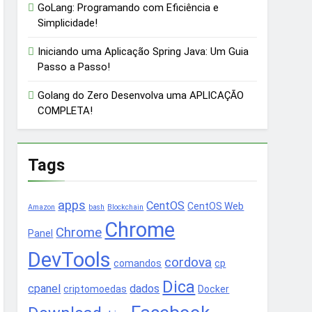
GoLang: Programando com Eficiência e
Simplicidade!
Iniciando uma Aplicação Spring Java: Um Guia
Passo a Passo!
Golang do Zero Desenvolva uma APLICAÇÃO
COMPLETA!
Tags
apps
CentOS
CentOS Web
Amazon
bash
Blockchain
Chrome
Chrome
Panel
DevTools
cordova
comandos
cp
Dica
cpanel
dados
criptomoedas
Docker