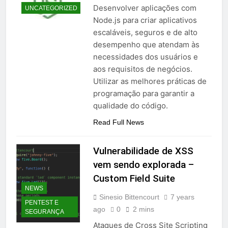
Desenvolver aplicações com
UNCATEGORIZED
Node.js para criar aplicativos
escaláveis, seguros e de alto
desempenho que atendam às
necessidades dos usuários e
aos requisitos de negócios.
Utilizar as melhores práticas de
programação para garantir a
qualidade do código.
Read Full News
Vulnerabilidade de XSS
vem sendo explorada –
Custom Field Suite
NEWS
Sinesio Bittencourt
7 years
PENTEST E
ago
0
2 mins
SEGURANÇA
Ataques de Cross Site Scripting