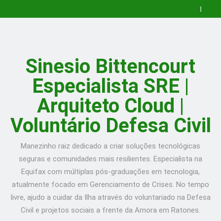
Skip
para
que
🚀
Configurar
é
Desenvolvendo
How
to
Nginx
Kubernetes?
uma
to
Guia
content
com
Um
Aplicação
Install
Prático
O
Certbot
Guia
Completa
Cockpit
para
que
🚀
no
para
em
Web
Configurar
é
Desenvolvendo
How
Ubuntu
Iniciantes
Go:
Console
Nginx
Kubernetes?
uma
to
Guia
Sinesio Bittencourt
–
com
ToDo
on
com
Um
Aplicação
Install
Prático
Post
Exemplos!
API
Ubuntu
Certbot
Guia
Completa
Cockpit
para
Especialista SRE |
in
20.10
no
para
em
Web
Configurar
English
Server
Ubuntu
Iniciantes
Go:
Console
Nginx
–
–
com
ToDo
on
com
Arquiteto Cloud |
Post
Post
Exemplos!
API
Ubuntu
Certbot
in
in
20.10
no
Voluntário Defesa Civil
English
English
Server
Ubuntu
–
–
Post
Post
in
in
Manezinho raiz dedicado a criar soluções tecnológicas
English
English
seguras e comunidades mais resilientes. Especialista na
Equifax com múltiplas pós-graduações em tecnologia,
atualmente focado em Gerenciamento de Crises. No tempo
livre, ajudo a cuidar da Ilha através do voluntariado na Defesa
Civil e projetos sociais a frente da Amora em Ratones.