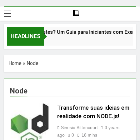
O que é Kubernetes? Um Guia para Iniciantes com Exemplos!
HEADLINES
2 Years Ago
Home
»
Node
Node
Transforme suas ideias em
realidade com NODE.js!
Sinesio Bittencourt
3 years
ago
0
18 mins