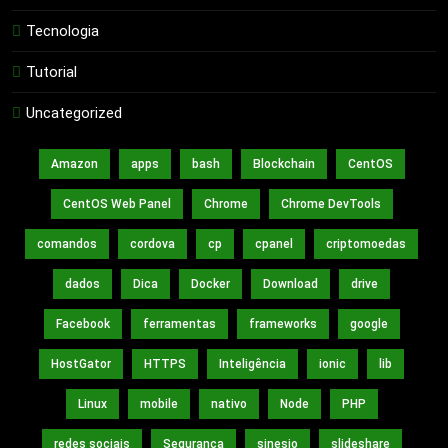
Tecnologia
Tutorial
Uncategorized
Amazon
apps
bash
Blockchain
CentOS
CentOS Web Panel
Chrome
Chrome DevTools
comandos
cordova
cp
cpanel
criptomoedas
dados
Dica
Docker
Download
drive
Facebook
ferramentas
frameworks
google
HostGator
HTTPS
Inteligência
ionic
lib
Linux
mobile
nativo
Node
PHP
redes sociais
Segurança
sinesio
slideshare