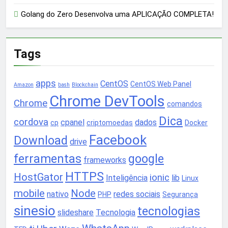
Golang do Zero Desenvolva uma APLICAÇÃO COMPLETA!
Tags
apps
CentOS
CentOS Web Panel
Amazon
bash
Blockchain
Chrome DevTools
Chrome
comandos
Dica
cordova
cpanel
dados
cp
criptomoedas
Docker
Facebook
Download
drive
ferramentas
google
frameworks
HTTPS
HostGator
ionic
Inteligência
lib
Linux
mobile
Node
nativo
redes sociais
PHP
Segurança
sinesio
tecnologias
slideshare
Tecnologia