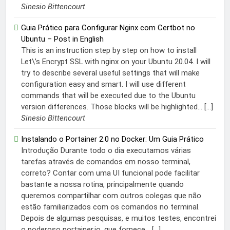
Sinesio Bittencourt
Guia Prático para Configurar Nginx com Certbot no
Ubuntu – Post in English
This is an instruction step by step on how to install
Let\’s Encrypt SSL with nginx on your Ubuntu 20.04. I will
try to describe several useful settings that will make
configuration easy and smart. I will use different
commands that will be executed due to the Ubuntu
version differences. Those blocks will be highlighted... […]
Sinesio Bittencourt
Instalando o Portainer 2.0 no Docker: Um Guia Prático
Introdução Durante todo o dia executamos várias
tarefas através de comandos em nosso terminal,
correto? Contar com uma UI funcional pode facilitar
bastante a nossa rotina, principalmente quando
queremos compartilhar com outros colegas que não
estão familiarizados com os comandos no terminal.
Depois de algumas pesquisas, e muitos testes, encontrei
o poderoso portainer.io, que fornece... […]