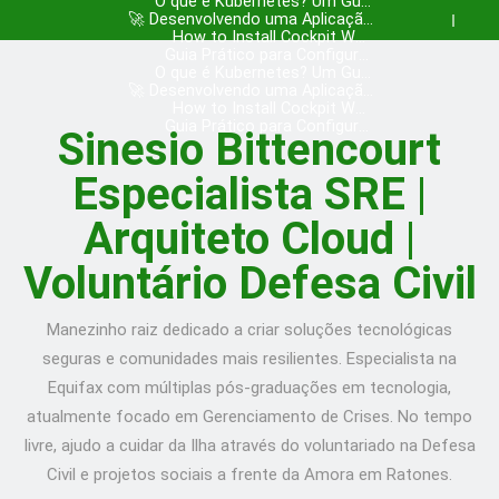
Nginx com Certbot no Ubuntu –
O que é Kubernetes? Um Guia
Skip
🚀 Desenvolvendo uma Aplicação
para Iniciantes com Exemplos!
Post in English
to
Completa em Go: ToDo API
How to Install Cockpit Web
Console on Ubuntu 20.10 Server
Guia Prático para Configurar
content
Nginx com Certbot no Ubuntu –
O que é Kubernetes? Um Guia
– Post in English
🚀 Desenvolvendo uma Aplicação
para Iniciantes com Exemplos!
Post in English
Completa em Go: ToDo API
How to Install Cockpit Web
Console on Ubuntu 20.10 Server
Guia Prático para Configurar
Sinesio Bittencourt
Nginx com Certbot no Ubuntu –
– Post in English
Post in English
Especialista SRE |
Arquiteto Cloud |
Voluntário Defesa Civil
Manezinho raiz dedicado a criar soluções tecnológicas
seguras e comunidades mais resilientes. Especialista na
Equifax com múltiplas pós-graduações em tecnologia,
atualmente focado em Gerenciamento de Crises. No tempo
livre, ajudo a cuidar da Ilha através do voluntariado na Defesa
Civil e projetos sociais a frente da Amora em Ratones.