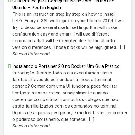
Guia Prático para Configurar Nginx com Certbot no
Ubuntu – Post in English
This is an instruction step by step on how to install
Let\’s Encrypt SSL with nginx on your Ubuntu 20.04. I will
try to describe several useful settings that will make
configuration easy and smart. I will use different
commands that will be executed due to the Ubuntu
version differences. Those blocks will be highlighted... […]
Sinesio Bittencourt
Instalando o Portainer 2.0 no Docker: Um Guia Prático
Introdução Durante todo o dia executamos várias
tarefas através de comandos em nosso terminal,
correto? Contar com uma UI funcional pode facilitar
bastante a nossa rotina, principalmente quando
queremos compartilhar com outros colegas que não
estão familiarizados com os comandos no terminal.
Depois de algumas pesquisas, e muitos testes, encontrei
o poderoso portainer.io, que fornece... […]
Sinesio Bittencourt