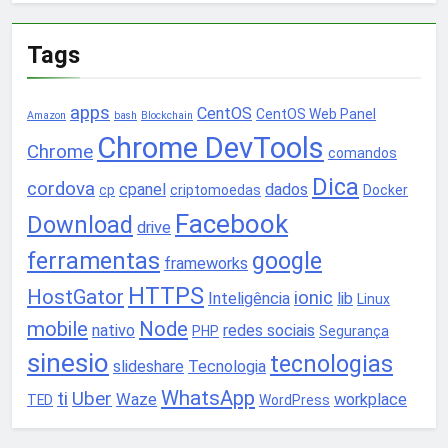
Tags
apps
CentOS
CentOS Web Panel
Amazon
bash
Blockchain
Chrome DevTools
Chrome
comandos
Dica
cordova
cpanel
dados
cp
criptomoedas
Docker
Facebook
Download
drive
ferramentas
google
frameworks
HTTPS
HostGator
ionic
Inteligência
lib
Linux
mobile
Node
nativo
redes sociais
PHP
Segurança
sinesio
tecnologias
slideshare
Tecnologia
WhatsApp
ti
Uber
Waze
workplace
TED
WordPress