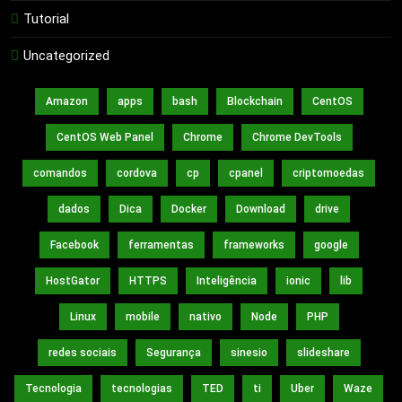
Tutorial
Uncategorized
Amazon
apps
bash
Blockchain
CentOS
CentOS Web Panel
Chrome
Chrome DevTools
comandos
cordova
cp
cpanel
criptomoedas
dados
Dica
Docker
Download
drive
Facebook
ferramentas
frameworks
google
HostGator
HTTPS
Inteligência
ionic
lib
Linux
mobile
nativo
Node
PHP
redes sociais
Segurança
sinesio
slideshare
Tecnologia
tecnologias
TED
ti
Uber
Waze