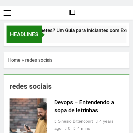
O que é Kubernetes? Um Guia para Iniciantes com Exemplos
HEADLINES
2 Years Ago
Home
»
redes sociais
redes sociais
Devops – Entendendo a
sopa de letrinhas
Sinesio Bittencourt
4 years
ago
0
4 mins