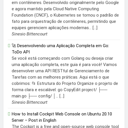
em contêineres. Desenvolvido originalmente pelo Google
e agora mantido pela Cloud Native Computing
Foundation (CNCF), o Kubernetes se tornou o padrão de
fato para orquestração de contêineres, permitindo que
equipes gerenciem aplicações modernas... […]
Sinesio Bittencourt
🚀 Desenvolvendo uma Aplicação Completa em Go:
ToDo API
Se você está começando com Golang ou deseja criar
uma aplicação completa, este guia é para você! Vamos
desenvolver uma API RESTful de Gerenciamento de
Tarefas com as melhores práticas. Aqui está o que
cobrimos: 📂 Estrutura do Projeto Organize o projeto de
forma clara e escalável: go CopyEdit project/ ├──
main.go ├── config/ │... […]
Sinesio Bittencourt
How to Install Cockpit Web Console on Ubuntu 20.10
Server – Post in English
The Cockpit is a free and open-source web console tool