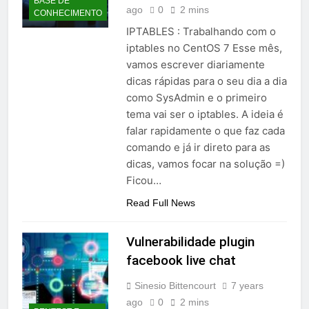
BASE DE
ago
0
2 mins
CONHECIMENTO
IPTABLES : Trabalhando com o
iptables no CentOS 7 Esse mês,
vamos escrever diariamente
dicas rápidas para o seu dia a dia
como SysAdmin e o primeiro
tema vai ser o iptables. A ideia é
falar rapidamente o que faz cada
comando e já ir direto para as
dicas, vamos focar na solução =)
Ficou…
Read Full News
Vulnerabilidade plugin
facebook live chat
Sinesio Bittencourt
7 years
ago
0
2 mins