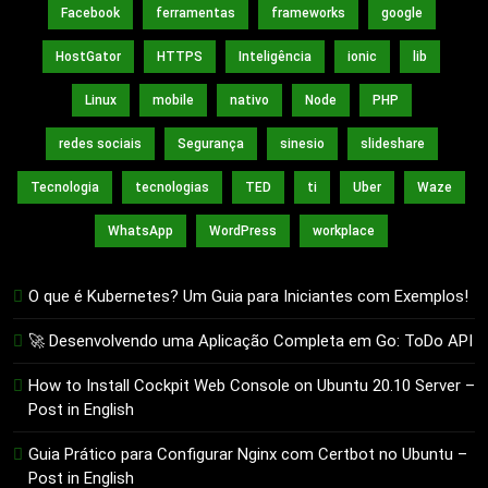
Facebook
ferramentas
frameworks
google
HostGator
HTTPS
Inteligência
ionic
lib
Linux
mobile
nativo
Node
PHP
redes sociais
Segurança
sinesio
slideshare
Tecnologia
tecnologias
TED
ti
Uber
Waze
WhatsApp
WordPress
workplace
O que é Kubernetes? Um Guia para Iniciantes com Exemplos!
🚀 Desenvolvendo uma Aplicação Completa em Go: ToDo API
How to Install Cockpit Web Console on Ubuntu 20.10 Server –
Post in English
Guia Prático para Configurar Nginx com Certbot no Ubuntu –
Post in English