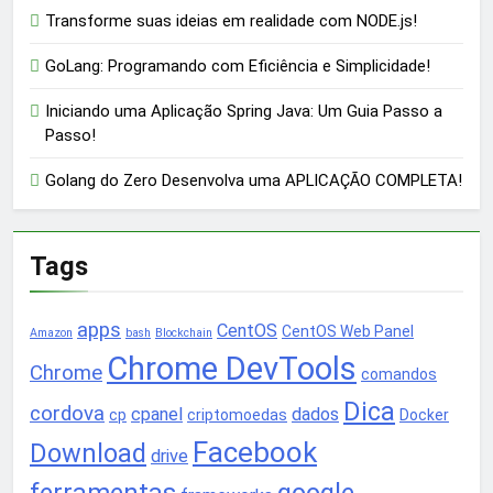
Transforme suas ideias em realidade com NODE.js!
GoLang: Programando com Eficiência e Simplicidade!
Iniciando uma Aplicação Spring Java: Um Guia Passo a
Passo!
Golang do Zero Desenvolva uma APLICAÇÃO COMPLETA!
Tags
apps
CentOS
CentOS Web Panel
Amazon
bash
Blockchain
Chrome DevTools
Chrome
comandos
Dica
cordova
cpanel
dados
cp
criptomoedas
Docker
Facebook
Download
drive