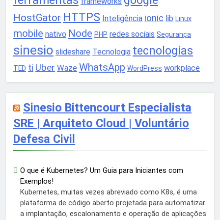
ferramentas
google
frameworks
HTTPS
HostGator
ionic
Inteligência
lib
Linux
mobile
Node
nativo
redes sociais
PHP
Segurança
sinesio
tecnologias
slideshare
Tecnologia
WhatsApp
ti
Uber
Waze
workplace
TED
WordPress
Sinesio Bittencourt Especialista
SRE | Arquiteto Cloud | Voluntário
Defesa Civil
O que é Kubernetes? Um Guia para Iniciantes com
Exemplos!
Kubernetes, muitas vezes abreviado como K8s, é uma
plataforma de código aberto projetada para automatizar
a implantação, escalonamento e operação de aplicações