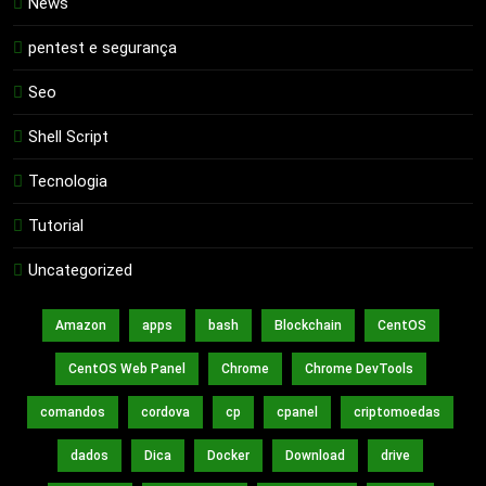
News
pentest e segurança
Seo
Shell Script
Tecnologia
Tutorial
Uncategorized
Amazon
apps
bash
Blockchain
CentOS
CentOS Web Panel
Chrome
Chrome DevTools
comandos
cordova
cp
cpanel
criptomoedas
dados
Dica
Docker
Download
drive