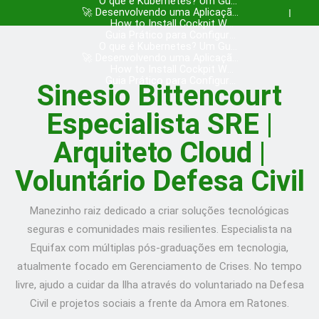
Nginx com Certbot no Ubuntu –
O que é Kubernetes? Um Guia
Skip
🚀 Desenvolvendo uma Aplicação
para Iniciantes com Exemplos!
Post in English
to
Completa em Go: ToDo API
How to Install Cockpit Web
Console on Ubuntu 20.10 Server
Guia Prático para Configurar
content
Nginx com Certbot no Ubuntu –
O que é Kubernetes? Um Guia
– Post in English
🚀 Desenvolvendo uma Aplicação
para Iniciantes com Exemplos!
Post in English
Completa em Go: ToDo API
How to Install Cockpit Web
Console on Ubuntu 20.10 Server
Guia Prático para Configurar
Sinesio Bittencourt
Nginx com Certbot no Ubuntu –
– Post in English
Post in English
Especialista SRE |
Arquiteto Cloud |
Voluntário Defesa Civil
Manezinho raiz dedicado a criar soluções tecnológicas
seguras e comunidades mais resilientes. Especialista na
Equifax com múltiplas pós-graduações em tecnologia,
atualmente focado em Gerenciamento de Crises. No tempo
livre, ajudo a cuidar da Ilha através do voluntariado na Defesa
Civil e projetos sociais a frente da Amora em Ratones.