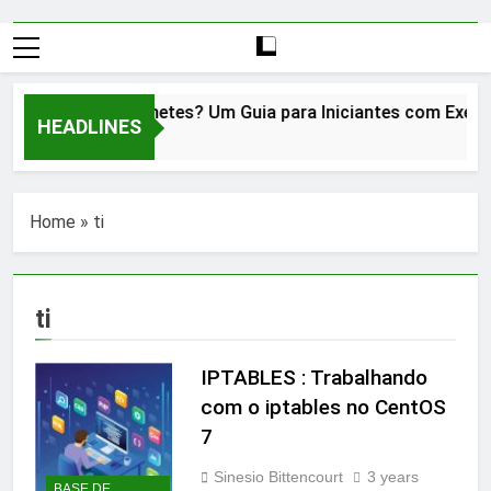
O que é Kubernetes? Um Guia para Iniciantes com Exemplos
HEADLINES
2 Years Ago
Home
»
ti
ti
IPTABLES : Trabalhando
com o iptables no CentOS
7
Sinesio Bittencourt
3 years
BASE DE