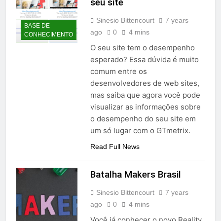
seu site
Sinesio Bittencourt
7 years
BASE DE
ago
0
4 mins
CONHECIMENTO
O seu site tem o desempenho
esperado? Essa dúvida é muito
comum entre os
desenvolvedores de web sites,
mas saiba que agora você pode
visualizar as informações sobre
o desempenho do seu site em
um só lugar com o GTmetrix.
Read Full News
Batalha Makers Brasil
Sinesio Bittencourt
7 years
ago
0
4 mins
Você já conhecer o novo Reality