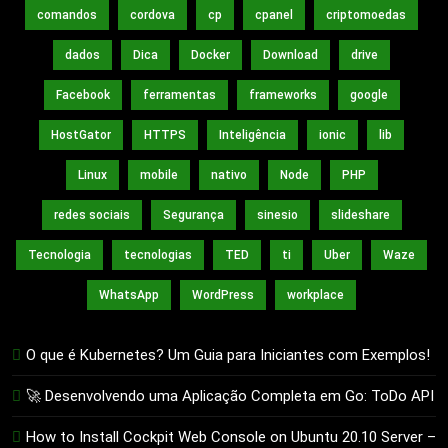
comandos
cordova
cp
cpanel
criptomoedas
dados
Dica
Docker
Download
drive
Facebook
ferramentas
frameworks
google
HostGator
HTTPS
Inteligência
ionic
lib
Linux
mobile
nativo
Node
PHP
redes sociais
Segurança
sinesio
slideshare
Tecnologia
tecnologias
TED
ti
Uber
Waze
WhatsApp
WordPress
workplace
O que é Kubernetes? Um Guia para Iniciantes com Exemplos!
🚀 Desenvolvendo uma Aplicação Completa em Go: ToDo API
How to Install Cockpit Web Console on Ubuntu 20.10 Server –