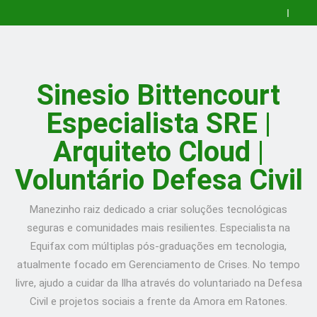
Prático
O
Skip
para
que
🚀
to
Configurar
é
Desenvolvendo
How
Nginx
Kubernetes?
uma
to
Guia
content
com
Um
Aplicação
Install
Prático
O
Certbot
Guia
Completa
Cockpit
para
que
🚀
no
para
em
Web
Configurar
é
Desenvolvendo
How
Ubuntu
Iniciantes
Go:
Console
Nginx
Kubernetes?
uma
to
Guia
Sinesio Bittencourt
–
com
ToDo
on
com
Um
Aplicação
Install
Prático
Post
Exemplos!
API
Ubuntu
Certbot
Guia
Completa
Cockpit
para
Especialista SRE |
in
20.10
no
para
em
Web
Configurar
English
Server
Ubuntu
Iniciantes
Go:
Console
Nginx
–
–
com
ToDo
on
com
Arquiteto Cloud |
Post
Post
Exemplos!
API
Ubuntu
Certbot
in
in
20.10
no
Voluntário Defesa Civil
English
English
Server
Ubuntu
–
–
Post
Post
in
in
Manezinho raiz dedicado a criar soluções tecnológicas
English
English
seguras e comunidades mais resilientes. Especialista na
Equifax com múltiplas pós-graduações em tecnologia,
atualmente focado em Gerenciamento de Crises. No tempo
livre, ajudo a cuidar da Ilha através do voluntariado na Defesa
Civil e projetos sociais a frente da Amora em Ratones.