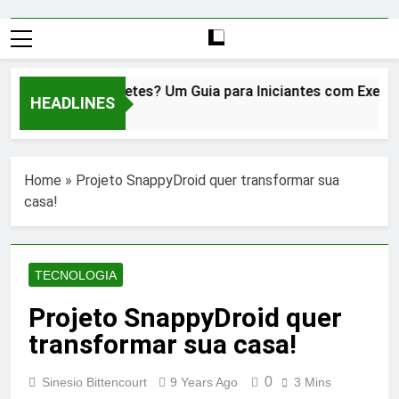
O que é Kubernetes? Um Guia para Iniciantes com Exemplos
HEADLINES
2 Years Ago
Home
»
Projeto SnappyDroid quer transformar sua
casa!
TECNOLOGIA
Projeto SnappyDroid quer
transformar sua casa!
0
Sinesio Bittencourt
9 Years Ago
3 Mins