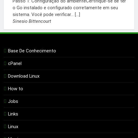
Passo 1: Configuração do ambienteCertifique-se de ter
o Go instalado e configurado corretamente em seu
sistema. Você pode verificar... […]
Sinesio Bittencourt
Base De Conhecimento
cPanel
Download Linux
How to
Jobs
Links
Linux