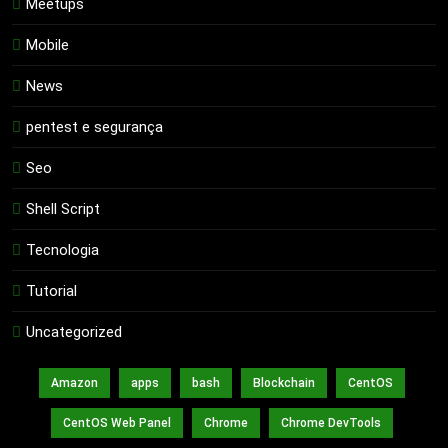
Meetups
Mobile
News
pentest e segurança
Seo
Shell Script
Tecnologia
Tutorial
Uncategorized
Amazon
apps
bash
Blockchain
CentOS
CentOS Web Panel
Chrome
Chrome DevTools