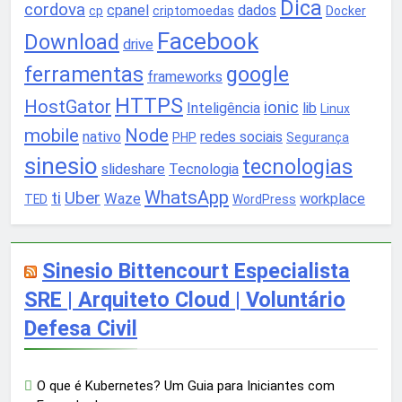
Dica
cordova
cpanel
dados
cp
criptomoedas
Docker
Facebook
Download
drive
ferramentas
google
frameworks
HTTPS
HostGator
ionic
Inteligência
lib
Linux
mobile
Node
nativo
redes sociais
PHP
Segurança
sinesio
tecnologias
slideshare
Tecnologia
WhatsApp
ti
Uber
Waze
workplace
TED
WordPress
Sinesio Bittencourt Especialista
SRE | Arquiteto Cloud | Voluntário
Defesa Civil
O que é Kubernetes? Um Guia para Iniciantes com