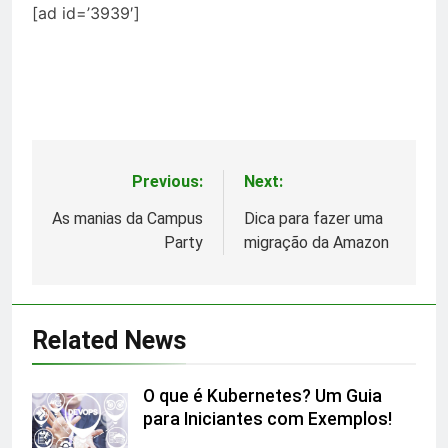
[ad id=’3939′]
Previous:
Next:
Post
navigation
As manias da Campus
Dica para fazer uma
Party
migração da Amazon
Related News
O que é Kubernetes? Um Guia
para Iniciantes com Exemplos!