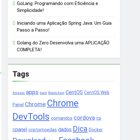
GoLang: Programando com Eficiência e
Simplicidade!
Iniciando uma Aplicação Spring Java: Um Guia
Passo a Passo!
Golang do Zero Desenvolva uma APLICAÇÃO
COMPLETA!
Tags
apps
CentOS
CentOS Web
Amazon
bash
Blockchain
Chrome
Chrome
Panel
DevTools
cordova
comandos
cp
Dica
cpanel
dados
criptomoedas
Docker