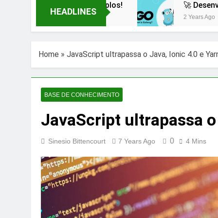
es com Exemplos!
🚀 Desenvolvendo uma Apl
HEADLINES
2 Years Ago
Home
»
JavaScript ultrapassa o Java, Ionic 4.0 e Yar
BASE DE CONHECIMENTO
JavaScript ultrapassa o 
0
Sinesio Bittencourt
7 Years Ago
4 Mins