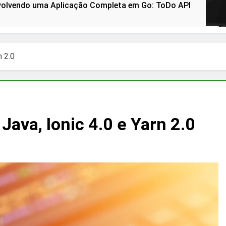
icação Completa em Go: ToDo API
How to Ins
3 Years Ago
n 2.0
Java, Ionic 4.0 e Yarn 2.0