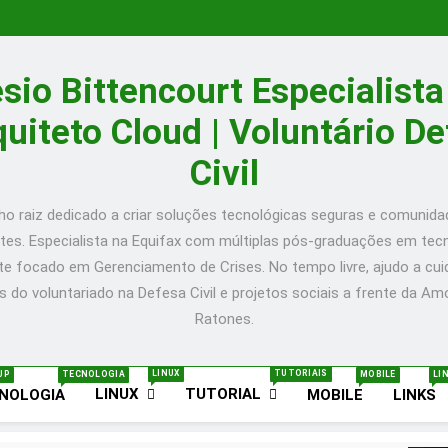
Prático
O
para
que
🚀
Configurar
é
Desenvolvendo
How
Nginx
Kubernetes?
uma
to
Guia
com
Um
Aplicação
Install
Prático
O
sio Bittencourt Especialist
Certbot
Guia
Completa
Cockpit
para
que
🚀
no
para
em
Web
Configurar
é
Desenvolvendo
How
Ubuntu
Iniciantes
Go:
Console
Nginx
Kubernetes?
uma
to
Guia
quiteto Cloud | Voluntário D
–
com
ToDo
on
com
Um
Aplicação
Install
Prático
Post
Exemplos!
API
Ubuntu
Certbot
Guia
Completa
Cockpit
para
Civil
in
20.10
no
para
em
Web
Configurar
English
Server
Ubuntu
Iniciantes
Go:
Console
Nginx
–
–
com
ToDo
on
com
Post
Post
Exemplos!
API
Ubuntu
Certbot
o raiz dedicado a criar soluções tecnológicas seguras e comunid
in
in
20.10
no
entes. Especialista na Equifax com múltiplas pós-graduações em tecn
English
English
Server
Ubuntu
–
–
e focado em Gerenciamento de Crises. No tempo livre, ajudo a cuid
Post
Post
in
in
s do voluntariado na Defesa Civil e projetos sociais a frente da A
English
English
Ratones.
LINUX
TUTORIAIS
UP
TECNOLOGIA
MOBILE
LI
LINUX
TUTORIAL
NOLOGIA
MOBILE
LINKS