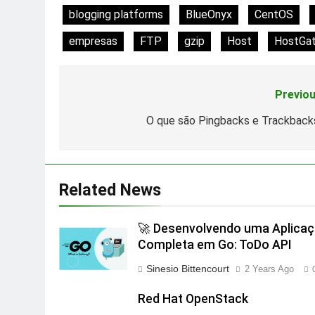
blogging platforms
BlueOnyx
CentOS
empresas
FTP
gzip
Host
HostGat
Previou
Post
navigation
O que são Pingbacks e Trackback
Related News
🚀 Desenvolvendo uma Aplica
Completa em Go: ToDo API
Sinesio Bittencourt
2 Years Ago
Red Hat OpenStack