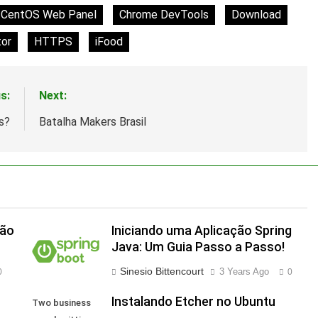
CentOS Web Panel
Chrome DevTools
Download
or
HTTPS
iFood
s:
Next:
s?
Batalha Makers Brasil
ção
Iniciando uma Aplicação Spring
Java: Um Guia Passo a Passo!
Sinesio Bittencourt
3 Years Ago
0
0
Instalando Etcher no Ubuntu
Two business