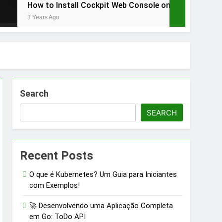
tall Cockpit Web Console on Ubuntu 20.10 Server – Post in E
Search
SEARCH
Recent Posts
O que é Kubernetes? Um Guia para Iniciantes
com Exemplos!
🚀 Desenvolvendo uma Aplicação Completa
em Go: ToDo API