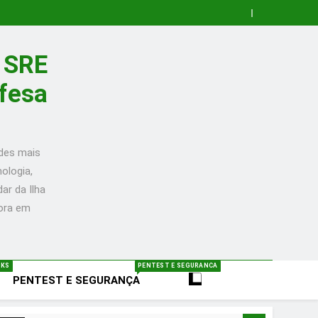
a SRE
efesa
ades mais
ologia,
ar da Ilha
mora em
NKS
PENTEST E SEGURANCA
PENTEST E SEGURANÇA