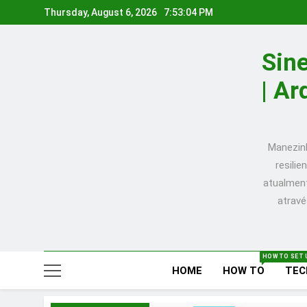
Skip
Thursday, August 6, 2026
7:53:05 PM
to
content
Sine
| Ar
Manezinh
resili
atualment
atravé
HOW TO SET 
HOME
HOW TO
TEC