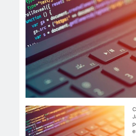
C
J
p
e