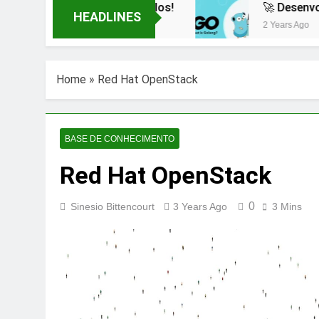
ntes com Exemplos!
🚀 Desenvolvendo uma A
HEADLINES
2 Years Ago
Home
»
Red Hat OpenStack
BASE DE CONHECIMENTO
Red Hat OpenStack
0
Sinesio Bittencourt
3 Years Ago
3 Mins