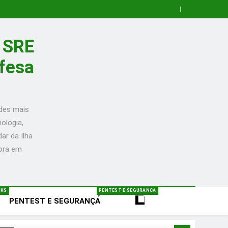
a SRE
efesa
ades mais
ologia,
ar da Ilha
mora em
NKS
PENTEST E SEGURANCA
PENTEST E SEGURANÇA