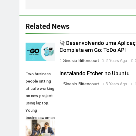
Related News
🚀 Desenvolvendo uma Aplica
Completa em Go: ToDo API
Sinesio Bittencourt
2 Years Ago
Instalando Etcher no Ubuntu
Two business
people sitting
Sinesio Bittencourt
3 Years Ago
at cafe working
on new project
using laptop.
Young
businesswoman
taking notes
and