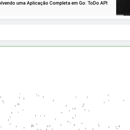
plicação Completa em Go: ToDo API
How to 
3 Years Ag