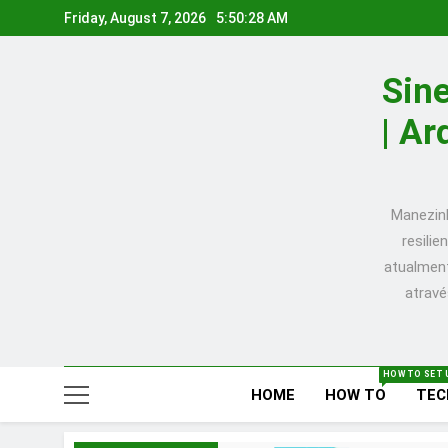
Skip
Friday, August 7, 2026
5:50:29 AM
to
content
Sine
| Ar
Manezinh
resili
atualment
atravé
HOW TO SET 
HOME
HOW TO
TEC