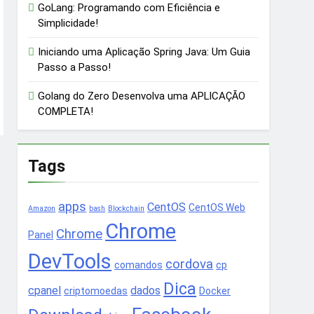
GoLang: Programando com Eficiência e
Simplicidade!
Iniciando uma Aplicação Spring Java: Um Guia
Passo a Passo!
Golang do Zero Desenvolva uma APLICAÇÃO
COMPLETA!
Tags
apps
CentOS
CentOS Web
Amazon
bash
Blockchain
Chrome
Chrome
Panel
DevTools
cordova
comandos
cp
Dica
cpanel
dados
criptomoedas
Docker