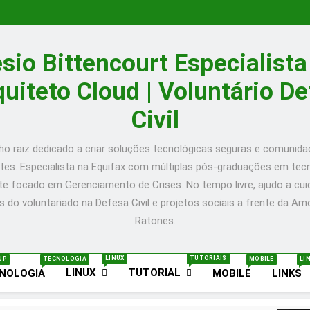
Prático
O
para
que
🚀
Configurar
é
Desenvolvendo
How
Nginx
Kubernetes?
uma
to
Guia
com
Um
Aplicação
Install
Prático
O
sio Bittencourt Especialist
Certbot
Guia
Completa
Cockpit
para
que
🚀
no
para
em
Web
Configurar
é
Desenvolvendo
How
Ubuntu
Iniciantes
Go:
Console
Nginx
Kubernetes?
uma
to
Guia
quiteto Cloud | Voluntário D
–
com
ToDo
on
com
Um
Aplicação
Install
Prático
Post
Exemplos!
API
Ubuntu
Certbot
Guia
Completa
Cockpit
para
Civil
in
20.10
no
para
em
Web
Configurar
English
Server
Ubuntu
Iniciantes
Go:
Console
Nginx
–
–
com
ToDo
on
com
Post
Post
Exemplos!
API
Ubuntu
Certbot
o raiz dedicado a criar soluções tecnológicas seguras e comunid
in
in
20.10
no
entes. Especialista na Equifax com múltiplas pós-graduações em tecn
English
English
Server
Ubuntu
–
–
e focado em Gerenciamento de Crises. No tempo livre, ajudo a cuid
Post
Post
in
in
s do voluntariado na Defesa Civil e projetos sociais a frente da A
English
English
Ratones.
LINUX
TUTORIAIS
UP
TECNOLOGIA
MOBILE
LI
LINUX
TUTORIAL
NOLOGIA
MOBILE
LINKS